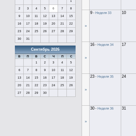
1
2
3
4
5
6
7
8
9
10
-
Неделя 33
9
10
11
12
13
14
15
16
17
18
19
20
21
22
»
23
24
25
26
27
28
29
30
31
16
17
-
Неделя 34
Сентябрь 2026
В
П
В
С
Ч
П
С
»
1
2
3
4
5
6
7
8
9
10
11
12
23
24
-
Неделя 35
13
14
15
16
17
18
19
20
21
22
23
24
25
26
»
27
28
29
30
30
31
-
Неделя 36
»