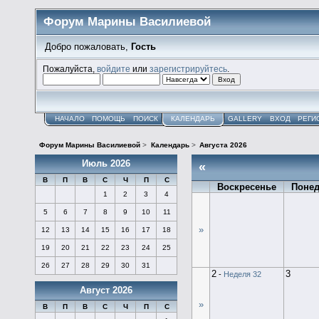
Форум Марины Василиевой
Добро пожаловать,
Гость
Пожалуйста,
войдите
или
зарегистрируйтесь
.
НАЧАЛО
ПОМОЩЬ
ПОИСК
КАЛЕНДАРЬ
GALLERY
ВХОД
РЕГИ
Форум Марины Василиевой
>
Календарь
>
Августа 2026
Июль 2026
«
В
П
В
С
Ч
П
С
Воскресенье
Поне
1
2
3
4
5
6
7
8
9
10
11
»
12
13
14
15
16
17
18
19
20
21
22
23
24
25
26
27
28
29
30
31
2
3
-
Неделя 32
Август 2026
»
В
П
В
С
Ч
П
С