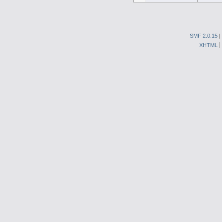
SMF 2.0.15
|
XHTML