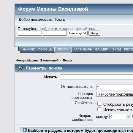
Форум Марины Василиевой
Добро пожаловать,
Гость
Пожалуйста,
войдите
или
зарегистрируйтесь
.
НАЧАЛО
ПОМОЩЬ
ПОИСК
КАЛЕНДАРЬ
GALLERY
ВХОД
РЕГИ
Форум Марины Василиевой
>
Поиск
Параметры поиска
Искать:
От пользователя:
Порядок
сортировки:
Свойства:
Отображать рез
Искать только в
Возраст
между
и
сообщения:
Выберите раздел, в котором будет производиться по