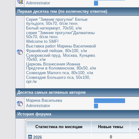
Administrator
Первая десятка тем (по количеству ответов)
Серия "Зимние прогулки" Белые
бульдоги, 50х70, б/см.техн.
Белый натюрморт, 70х50, к/м
серия "Зимние прогулки"Далматины
50х70, б/см.техн.
Welcome to SMF!
Выставка работ Марины Василиевой
Фракийский пейзаж, 80х100, х/м
Суворовский пруд. Москва, Кунцево.
70х60, х/м
Церковь Вознесения Иоанна
Предтечи в Коломенском, 80х50, к/м
Созвездие Малого пса, 80х100, х/м
Созвездие Большого пса, 50х100,
орг./м
Десятка самых активных авторов
Марина Васильева
Administrator
История форума
Статистика по месяцам
Новые темы
0
2026