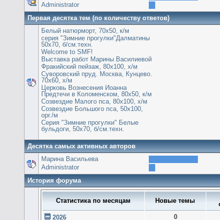
Administrator
Первая десятка тем (по количеству ответов)
Белый натюрморт, 70х50, к/м
серия "Зимние прогулки"Далматины
50х70, б/см.техн.
Welcome to SMF!
Выставка работ Марины Василиевой
Фракийский пейзаж, 80х100, х/м
Суворовский пруд. Москва, Кунцево.
70х60, х/м
Церковь Вознесения Иоанна
Предтечи в Коломенском, 80х50, к/м
Созвездие Малого пса, 80х100, х/м
Созвездие Большого пса, 50х100,
орг./м
Серия "Зимние прогулки" Белые
бульдоги, 50х70, б/см.техн.
Десятка самых активных авторов
Марина Васильева
Administrator
История форума
Статистика по месяцам
Новые темы
0
2026