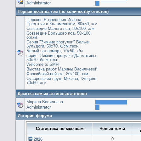
Administrator
Первая десятка тем (по количеству ответов)
Церковь Вознесения Иоанна
Предтечи в Коломенском, 80х50, к/м
Созвездие Малого пса, 80х100, х/м
Созвездие Большого пса, 50х100,
орг./м
Серия "Зимние прогулки" Белые
бульдоги, 50х70, б/см.техн.
Белый натюрморт, 70х50, к/м
серия "Зимние прогулки"Далматины
50х70, б/см.техн.
Welcome to SMF!
Выставка работ Марины Василиевой
Фракийский пейзаж, 80х100, х/м
Суворовский пруд. Москва, Кунцево.
70х60, х/м
Десятка самых активных авторов
Марина Васильева
Administrator
История форума
Статистика по месяцам
Новые темы
0
2026