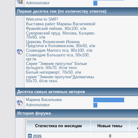
Administrator
Первая десятка тем (по количеству ответов)
Welcome to SMF!
Выставка работ Марины Василиевой
Фракийский пейзаж, 80х100, х/м
Суворовский пруд. Москва, Кунцево.
70х60, х/м
Церковь Вознесения Иоанна
Предтечи в Коломенском, 80х50, к/м
Созвездие Малого пса, 80х100, х/м
Созвездие Большого пса, 50х100,
орг./м
Серия "Зимние прогулки" Белые
бульдоги, 50х70, б/см.техн.
Белый натюрморт, 70х50, к/м
серия "Зимние прогулки"Далматины
50х70, б/см.техн.
Десятка самых активных авторов
Марина Васильева
Administrator
История форума
Статистика по месяцам
Новые темы
0
2026