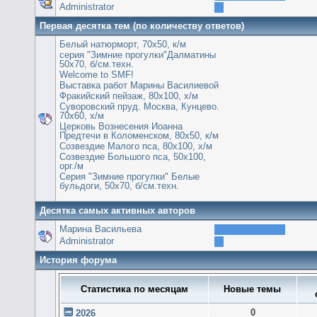
Administrator
Первая десятка тем (по количеству ответов)
Белый натюрморт, 70х50, к/м
серия "Зимние прогулки"Далматины
50х70, б/см.техн.
Welcome to SMF!
Выставка работ Марины Василиевой
Фракийский пейзаж, 80х100, х/м
Суворовский пруд. Москва, Кунцево.
70х60, х/м
Церковь Вознесения Иоанна
Предтечи в Коломенском, 80х50, к/м
Созвездие Малого пса, 80х100, х/м
Созвездие Большого пса, 50х100,
орг./м
Серия "Зимние прогулки" Белые
бульдоги, 50х70, б/см.техн.
Десятка самых активных авторов
Марина Васильева
Administrator
История форума
Статистика по месяцам
Новые темы
0
2026