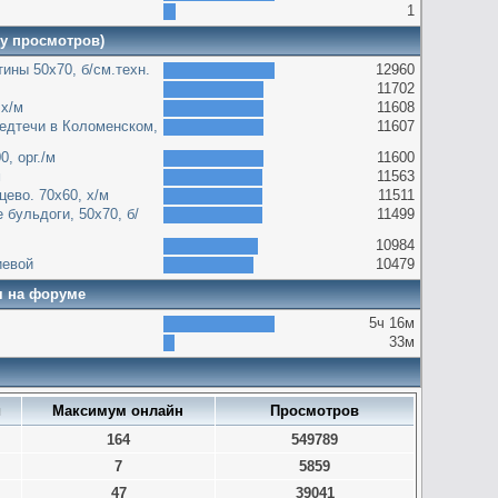
1
ву просмотров)
ины 50х70, б/см.техн.
12960
11702
 х/м
11608
едтечи в Коломенском,
11607
, орг./м
11600
м
11563
цево. 70х60, х/м
11511
 бульдоги, 50х70, б/
11499
10984
иевой
10479
я на форуме
5ч 16м
33м
и
Максимум онлайн
Просмотров
164
549789
7
5859
47
39041