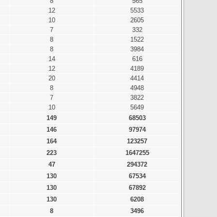
8
565
12
5533
10
2605
7
332
8
1522
8
3984
14
616
12
4189
20
4414
8
4948
7
3822
10
5649
149
68503
146
97974
164
123257
223
1647255
47
294372
130
67534
130
67892
130
6208
8
3496