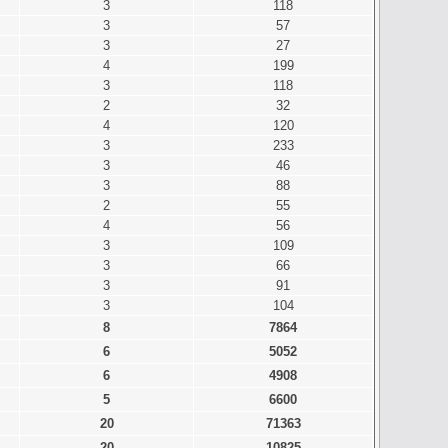
3
118
3
57
3
27
4
199
3
118
2
32
4
120
3
233
3
46
3
88
2
55
4
56
3
109
3
66
3
91
3
104
8
7864
6
5052
6
4908
5
6600
20
71363
20
10825