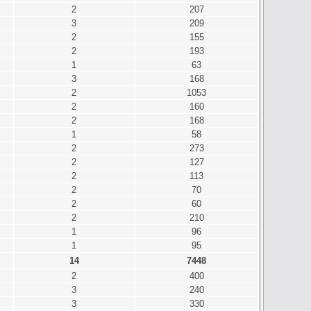
2
207
3
209
2
155
2
193
1
63
3
168
2
1053
2
160
2
168
1
58
2
273
2
127
2
113
2
70
2
60
2
210
1
96
1
95
14
7448
2
400
3
240
3
330