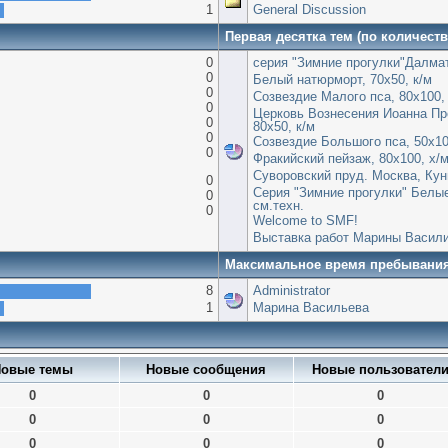
1
General Discussion
Первая десятка тем (по количест
0
серия "Зимние прогулки"Далмат
0
Белый натюрморт, 70х50, к/м
0
Созвездие Малого пса, 80х100,
0
Церковь Вознесения Иоанна Пр
0
80х50, к/м
0
Созвездие Большого пса, 50х100
0
Фракийский пейзаж, 80х100, х/
Суворовский пруд. Москва, Кун
0
Серия "Зимние прогулки" Белые
0
см.техн.
0
Welcome to SMF!
Выставка работ Марины Васил
Максимальное время пребывани
8
Administrator
1
Марина Васильева
овые темы
Новые сообщения
Новые пользовател
0
0
0
0
0
0
0
0
0