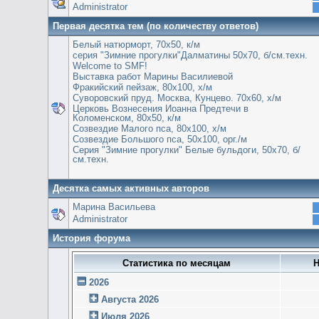
Administrator
Первая десятка тем (по количеству ответов)
Белый натюрморт, 70х50, к/м
серия "Зимние прогулки"Далматины 50х70, б/см.техн.
Welcome to SMF!
Выставка работ Марины Василиевой
Фракийский пейзаж, 80х100, х/м
Суворовский пруд. Москва, Кунцево. 70х60, х/м
Церковь Вознесения Иоанна Предтечи в
Коломенском, 80х50, к/м
Созвездие Малого пса, 80х100, х/м
Созвездие Большого пса, 50х100, орг./м
Серия "Зимние прогулки" Белые бульдоги, 50х70, б/
см.техн.
Десятка самых активных авторов
Марина Васильева
Administrator
История форума
Статистика по месяцам
Н
2026
Августа 2026
Июля 2026