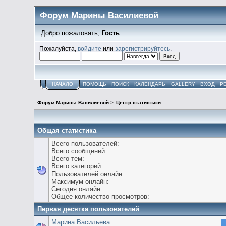
Форум Марины Василиевой
Добро пожаловать,
Гость
Пожалуйста,
войдите
или
зарегистрируйтесь
.
НАЧАЛО
ПОМОЩЬ
ПОИСК
КАЛЕНДАРЬ
GALLERY
ВХОД
Р
Форум Марины Василиевой
>
Центр статистики
Общая статистика
Всего пользователей:
Всего сообщений:
Всего тем:
Всего категорий:
Пользователей онлайн:
Максимум онлайн:
Сегодня онлайн:
Общее количество просмотров:
Первая десятка пользователей
Марина Васильева