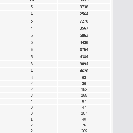
5
3738
4
2564
5
7270
4
3567
5
5863
5
4436
5
6754
5
4384
3
9894
4
4620
3
63
2
36
2
192
3
195
4
87
3
47
3
187
1
40
2
26
2
269