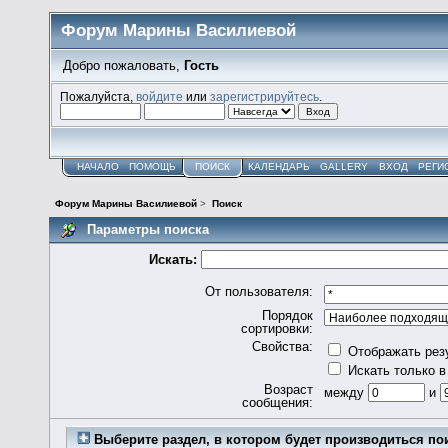
Форум Марины Василиевой
Добро пожаловать,
Гость
Пожалуйста,
войдите
или
зарегистрируйтесь
.
НАЧАЛО
ПОМОЩЬ
ПОИСК
КАЛЕНДАРЬ
GALLERY
ВХОД
РЕГИ
Форум Марины Василиевой
>
Поиск
Параметры поиска
Искать:
От пользователя:
Порядок
сортировки:
Свойства:
Отображать рез
Искать только в
Возраст
между
и
сообщения:
Выберите раздел, в котором будет производиться по