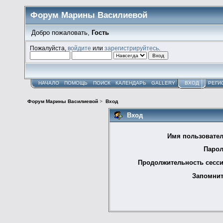
Форум Марины Василиевой
Добро пожаловать,
Гость
Пожалуйста,
войдите
или
зарегистрируйтесь
.
НАЧАЛО
ПОМОЩЬ
ПОИСК
КАЛЕНДАРЬ
GALLERY
ВХОД
РЕГИ
Форум Марины Василиевой
>
Вход
Вход
Имя пользовател
Парол
Продолжительность сесси
Запомнит