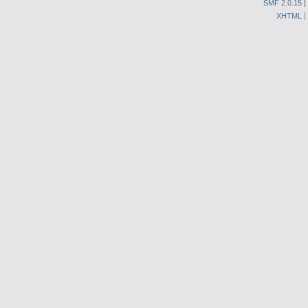
SMF 2.0.15
|
XHTML