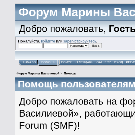
Форум Марины Ва
Добро пожаловать,
Гост
Пожалуйста,
войдите
или
зарегистрируйтесь
.
НАЧАЛО
ПОМОЩЬ
ПОИСК
КАЛЕНДАРЬ
GALLERY
ВХОД
РЕГИ
Форум Марины Василиевой
>
Помощь
Помощь пользователя
Добро пожаловать на ф
Василиевой», работающи
Forum (SMF)!